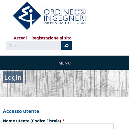
Salta al contenuto principale
Accedi
Registrazione al sito
Cerca
MENU
Login
Accesso utente
Nome utente (Codice Fiscale)
*