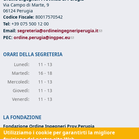
Via Campo di Marte, 9
06124 Perugia
Codice Fiscale:
80017570542
Tel:
+39 075 500 12 00
Email:
segreteria@ordineingegneriperugia.it
(link sends e-mail)
PEC:
ordine.perugia@ingpec.eu
(link sends e-mail)
ORARI DELLA SEGRETERIA
Lunedì:
11 - 13
Marte
dì:
16 - 18
Mercole
dì:
11 - 13
Giove
dì:
11 - 13
Vener
dì:
11 - 13
LA FONDAZIONE
Fondazione Ordine Ingegneri Prov.Perugia
Utilizziamo i cookie per garantirti la migliore
Via Campo di Marte, 9 -
06124 Perugia
Codice Fiscale:
94139270543