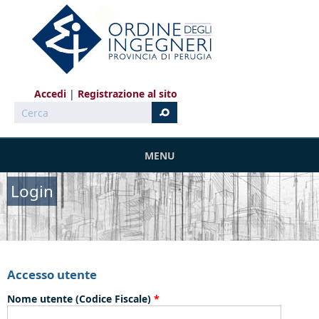
Salta al contenuto principale
Accedi
Registrazione al sito
Cerca
MENU
Login
Accesso utente
Nome utente (Codice Fiscale)
*