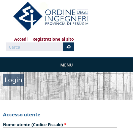
Salta al contenuto principale
Accedi
Registrazione al sito
Cerca
MENU
Login
Accesso utente
Nome utente (Codice Fiscale)
*