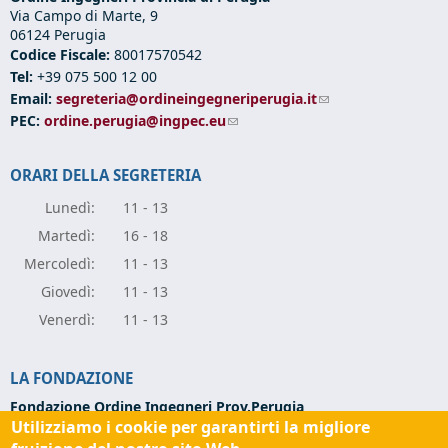
Via Campo di Marte, 9
06124 Perugia
Codice Fiscale:
80017570542
Tel:
+39 075 500 12 00
Email:
segreteria@ordineingegneriperugia.it
(link sends e-mail)
PEC:
ordine.perugia@ingpec.eu
(link sends e-mail)
ORARI DELLA SEGRETERIA
Lunedì:
11 - 13
Marte
dì:
16 - 18
Mercole
dì:
11 - 13
Giove
dì:
11 - 13
Vener
dì:
11 - 13
LA FONDAZIONE
Fondazione Ordine Ingegneri Prov.Perugia
Utilizziamo i cookie per garantirti la migliore
Via Campo di Marte, 9 -
06124 Perugia
Codice Fiscale:
94139270543