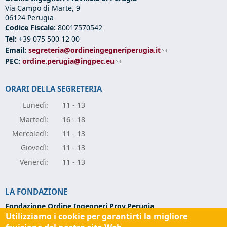
Via Campo di Marte, 9
06124 Perugia
Codice Fiscale:
80017570542
Tel:
+39 075 500 12 00
Email:
segreteria@ordineingegneriperugia.it
(link sends e-mail)
PEC:
ordine.perugia@ingpec.eu
(link sends e-mail)
ORARI DELLA SEGRETERIA
Lunedì:
11 - 13
Marte
dì:
16 - 18
Mercole
dì:
11 - 13
Giove
dì:
11 - 13
Vener
dì:
11 - 13
LA FONDAZIONE
Fondazione Ordine Ingegneri Prov.Perugia
Utilizziamo i cookie per garantirti la migliore
Via Campo di Marte, 9 -
06124 Perugia
Codice Fiscale:
94139270543