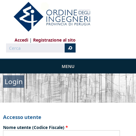
Salta al contenuto principale
Accedi
Registrazione al sito
Cerca
MENU
Login
Accesso utente
Nome utente (Codice Fiscale)
*