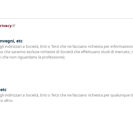
rivacy
(link is external)
nvegni, etc
i indirizzari a Società, Enti o Terzi che ne facciano richiesta per informazion
so che saranno escluse richieste di Società che effettuano studi di mercato, rich
 che non riguardano la professione);
 etc
i indirizzari a Società, Enti o Terzi che ne facciano richiesta per qualunque ti
to altro.