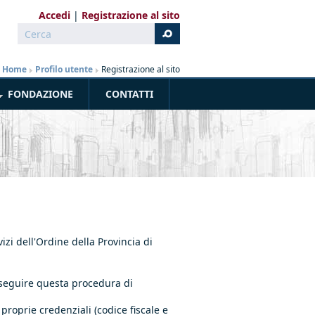
Accedi
Registrazione al sito
Cerca
Form di ricerca
Home
»
Profilo utente
»
Registrazione al sito
FONDAZIONE
CONTATTI
vizi dell'Ordine della Provincia di
o seguire questa procedura di
e proprie credenziali (codice fiscale e