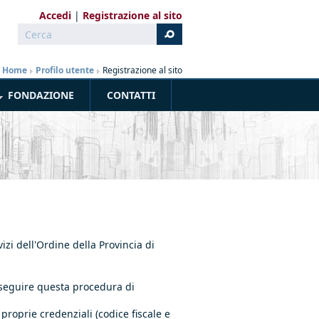
Accedi
Registrazione al sito
Cerca
Form di ricerca
Home
»
Profilo utente
»
Registrazione al sito
FONDAZIONE
CONTATTI
vizi dell'Ordine della Provincia di
o seguire questa procedura di
e proprie credenziali (codice fiscale e