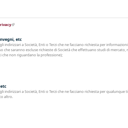
rivacy
(link is external)
nvegni, etc
i indirizzari a Società, Enti o Terzi che ne facciano richiesta per informazion
so che saranno escluse richieste di Società che effettuano studi di mercato, rich
 che non riguardano la professione);
 etc
i indirizzari a Società, Enti o Terzi che ne facciano richiesta per qualunque ti
to altro.