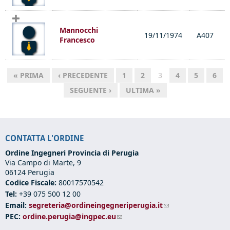
Mannocchi
19/11/1974
A407
Francesco
« PRIMA
‹ PRECEDENTE
1
2
3
4
5
6
SEGUENTE ›
ULTIMA »
CONTATTA L'ORDINE
Ordine Ingegneri Provincia di Perugia
Via Campo di Marte, 9
06124 Perugia
Codice Fiscale:
80017570542
Tel:
+39 075 500 12 00
Email:
segreteria@ordineingegneriperugia.it
(link sends e-mail)
PEC:
ordine.perugia@ingpec.eu
(link sends e-mail)