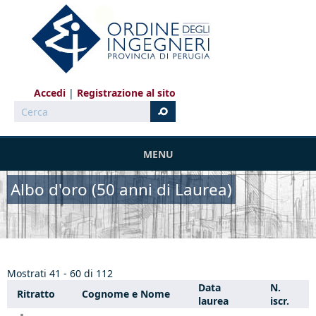
Salta al contenuto principale
Accedi
Registrazione al sito
Cerca
MENU
Albo d'oro (50 anni di Laurea)
Mostrati 41 - 60 di 112
Data
N.
Ritratto
Cognome e Nome
laurea
iscr.