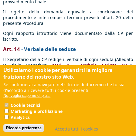
provvedimento finale.
Il rigetto della domanda equivale a conclusione del
procedimento e interrompe i termini previsti all’art. 20 della
presente Procedura.
Ogni rapporto istruttorio viene documentato dalla CP per
iscritto.
Art. 14
- Verbale delle sedute
Il Segretario della CP redige il verbale di ogni seduta (Allegato
D della Procedura
Mod D - Verbale Seduta CP
(link
),
Utilizziamo i cookie per garantirti la migliore
documentando:
exte
fruizione del nostro sito Web.
i presenti, gli assenti giustificati e non giustificati;
Se continuerai a navigare nel sito, ne dedurremo che tu sia
il nome di chi presiede la seduta;
d'accordo a ricevere tutti i cookie presenti.
le istanze presentate, indicando in particolare i pareri
No, voglio saperne di più...
emessi e quelli sospesi, con le motivazioni della
sospensione;
Cookie tecnici
eventuali problematiche e segnalazioni da inoltrare al
Marketing e profilazione
Consiglio dell’Ordine.
Analytics
Art. 15
- Validità delle sedute e votazione
Ricorda preferenze
Accetta tutti i cookies