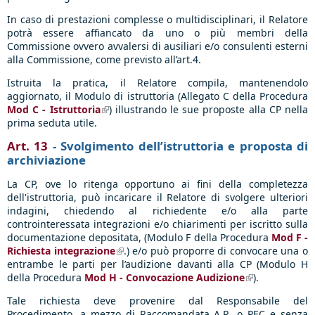
In caso di prestazioni complesse o multidisciplinari, il Relatore
potrà essere affiancato da uno o più membri della
Commissione ovvero avvalersi di ausiliari e/o consulenti esterni
alla Commissione, come previsto all’art.4.
Istruita la pratica, il Relatore compila, mantenendolo
aggiornato, il Modulo di istruttoria (Allegato C della Procedura
Mod C - Istruttoria
(link is external)
) illustrando le sue proposte alla CP nella
prima seduta utile.
Art. 13
- Svolgimento dell’istruttoria e proposta di
archiviazione
La CP, ove lo ritenga opportuno ai fini della completezza
dell'istruttoria, può incaricare il Relatore di svolgere ulteriori
indagini, chiedendo al richiedente e/o alla parte
controinteressata integrazioni e/o chiarimenti per iscritto sulla
documentazione depositata, (Modulo F della Procedura
Mod F -
Richiesta integrazione
(link is external)
.
) e/o può proporre di convocare una o
entrambe le parti per l’audizione davanti alla CP (Modulo H
della Procedura
Mod H - Convocazione Audizione
(link is
).
external)
Tale richiesta deve provenire dal Responsabile del
Procedimento, a mezzo di Raccomandata A.R. o PEC e senza