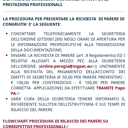
PRESTAZIONI PROFESSIONALI.
LA PROCEDURA PER PRESENTARE LA RICHIESTA DI PARERE DI
CONGRUITA' E' LA SEGUENTE
:
CONTATTARE TELEFONICAMENTE LA SEGRETERIA
DELL'ORDINE (0755001200) NEGLI ORARI DI APERTURA PER
LE INFORMAZIONI PROPEDEUTICHE ALLA TRASMISSIONE
DELLA DOCUMENTAZIONE;
INVIARE LA RICHIESTA DI PARERE (art .9 Regolamento) ED I
RELATIVI ALLEGATI A MEZZO PEC ALLA SEGRETERIA
DELL'ORDINE (
ordine.perugia@ingpec.eu
(link sends e-
) UNITAMENTE
ALLA RICEVUTA DEL PAGAMENTO DELL'ACCONTO DEI
mail)
DIRITTI DI SEGRETERIA (€ 50,00 PER PARERE PREVENTIVO -
€ 100,00 PER CONTENZIOSO - € 100,00 PER PARERE
CORRETTA APPLICAZIONE) DA EFFETTUARE
TRAMITE Pago
PA
(link is external)
​SARA' CURA DELLA SEGRETERIA TENERE INFORMATO IL
RICHIEDENTE SULL'ITER DELL'ISTRUTTORIA E SUI TEMPI DI
RILASCIO DEL PARERE.
FLOWCHART PROCEDURA DI RILASCIO DEI PARERI SU
CORRISPETTIVI PROFESSIONALI
(link is external)