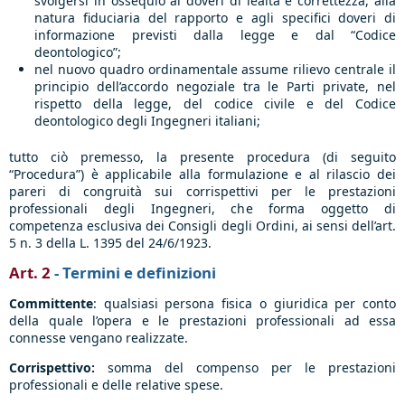
svolgersi in ossequio ai doveri di lealtà e correttezza, alla
natura fiduciaria del rapporto e agli specifici doveri di
informazione previsti dalla legge e dal “Codice
deontologico”;
nel nuovo quadro ordinamentale assume rilievo centrale il
principio dell’accordo negoziale tra le Parti private, nel
rispetto della legge, del codice civile e del Codice
deontologico degli Ingegneri italiani;
tutto ciò premesso, la presente procedura (di seguito
“Procedura”) è applicabile alla formulazione e al rilascio dei
pareri di congruità sui corrispettivi per le prestazioni
professionali degli Ingegneri, che forma oggetto di
competenza esclusiva dei Consigli degli Ordini, ai sensi dell’art.
5 n. 3 della L. 1395 del 24/6/1923.
Art. 2
- Termini e definizioni
Committente
: qualsiasi persona fisica o giuridica per conto
della quale l’opera e le prestazioni professionali ad essa
connesse vengano realizzate.
Corrispettivo:
somma del compenso per le prestazioni
professionali e delle relative spese.