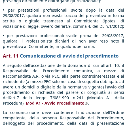
provenga direttamente dall’organo giurisdizionale):
• per prestazioni professionali svolte dopo la data del
29/08/2017, qualora non esista traccia del preventivo in forma
scritta o digitale trasmesso al Committente (ipotesi di
violazione di legge, ovvero dell’art.9, comma 4, del DL n.1/2012);
• per prestazioni professionali svolte prima del 29/08/2017,
qualora il Professionista dichiari di non aver reso noto il
preventivo al Committente, in qualunque forma.
Art. 11
Comunicazione di avvio del procedimento
A seguito dell'accettazione della domanda di cui all'art. 10, il
Responsabile del Procedimento comunica, a mezzo di
Raccomandata A.R. o via PEC, alla parte controinteressata e al
richiedente (a mezzo PEC solo nel caso di soggetto obbligato ad
avere un domicilio digitale dalla normativa vigente) l'avvio del
procedimento di richiesta del parere di congruità ai sensi
dell’art.7 della legge 7/08/1990 n.241 (Modulo A1 della
Procedura)
Mod A1 - Avvio Procedimento
(link is external)
.
La comunicazione deve contenere l'indicazione dell’Ordine
competente, della persona Responsabile del Procedimento,
dell’oggetto del procedimento, della data di presentazione