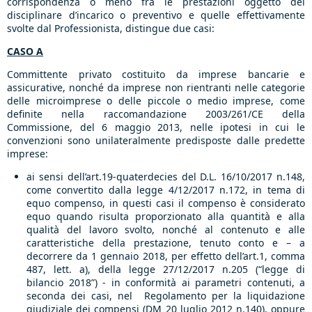
corrispondenza o meno fra le prestazioni oggetto del
disciplinare d’incarico o preventivo e quelle effettivamente
svolte dal Professionista, distingue due casi:
CASO A
Committente privato costituito da imprese bancarie e
assicurative, nonché da imprese non rientranti nelle categorie
delle microimprese o delle piccole o medio imprese, come
definite nella raccomandazione 2003/261/CE della
Commissione, del 6 maggio 2013, nelle ipotesi in cui le
convenzioni sono unilateralmente predisposte dalle predette
imprese:
ai sensi dell’art.19-quaterdecies del D.L. 16/10/2017 n.148,
come convertito dalla legge 4/12/2017 n.172, in tema di
equo compenso, in questi casi il compenso è considerato
equo quando risulta proporzionato alla quantità e alla
qualità del lavoro svolto, nonché al contenuto e alle
caratteristiche della prestazione, tenuto conto e – a
decorrere da 1 gennaio 2018, per effetto dell’art.1, comma
487, lett. a), della legge 27/12/2017 n.205 (“legge di
bilancio 2018”) - in conformità ai parametri contenuti, a
seconda dei casi, nel Regolamento per la liquidazione
giudiziale dei compensi (DM 20 luglio 2012 n.140), oppure