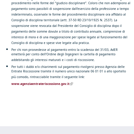
procedimento nelle forme del “giudizio disciplinare”. Coloro che non adempiono al
pagamento sono passibili di sospensione dall’esercizio della professione a tempo
indeterminato, osservate le forme del procedimento disciplinare ora affidato al
Consiglio di disciplina territoriale (artt. 37-50 RD 23/10/1925 N. 2537). La
sospensione viene revocata dal Presidente del Consiglio di disciplina dopo il
pagamento delle somme dovute a titolo di contributo annuale, comprensive di
interessi di mora e di una maggiorazione per spese legate al funzionamento del
Consiglio di disciplina e spese vive legate alla pratica.
​Per chi non provvedesse al pagamento entro la scadenza del 31/03, AdER
emetterà per conto dell’Ordine degli Ingegneri la cartella di pagamento
addebitando gli interessi maturati e i costi di riscossione.
Per tutti i dubbi e/o chiarimenti sul pagamento rivolgersi presso Agenzia delle
Entrate Riscossione tramite il numero unico nazionale 06 01 01 o allo sportello
più comodo, rintracciabile tramite il seguente link:
(link is external)
www.agenziaentrateriscossione.gov.it