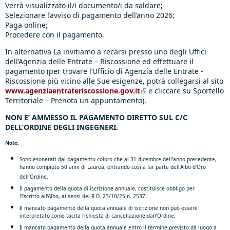
Verrà visualizzato il/i documento/i da saldare;
Selezionare l’avviso di pagamento dell’anno 2026;
Paga online;
Procedere con il pagamento.
In alternativa La invitiamo a recarsi presso uno degli Uffici
dell’Agenzia delle Entrate – Riscossione ed effettuare il
pagamento (per trovare l’Ufficio di Agenzia delle Entrate -
Riscossione più vicino alle Sue esigenze, potrà collegarsi al sito
www.agenziaentrateriscossione.gov.it
(link is external)
e cliccare su Sportello
Territoriale – Prenota un appuntamento).
NON E’ AMMESSO IL PAGAMENTO DIRETTO SUL C/C
DELL’ORDINE DEGLI INGEGNERI.
Note:
Sono esonerati dal pagamento coloro che al 31 dicembre dell’anno precedente,
hanno compiuto 50 anni di Laurea, entrando così a far parte dell’Albo d’Oro
dell’Ordine.
Il pagamento della quota di iscrizione annuale, costituisce obbligo per
l’Iscritto all’Albo, ai sensi del R.D. 23/10/25 n. 2537.
Il mancato pagamento della quota annuale di iscrizione non può essere
interpretato come tacita richiesta di cancellazione dall’Ordine.
Il mancato pagamento della quota annuale entro il termine previsto dà luogo a