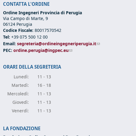
CONTATTA L'ORDINE
Ordine Ingegneri Provincia di Perugia
Via Campo di Marte, 9
06124 Perugia
Codice Fiscale:
80017570542
Tel:
+39 075 500 12 00
Email:
segreteria@ordineingegneriperugia.it
(link sends e-mail)
PEC:
ordine.perugia@ingpec.eu
(link sends e-mail)
ORARI DELLA SEGRETERIA
Lunedì:
11 - 13
Marte
dì:
16 - 18
Mercole
dì:
11 - 13
Giove
dì:
11 - 13
Vener
dì:
11 - 13
LA FONDAZIONE