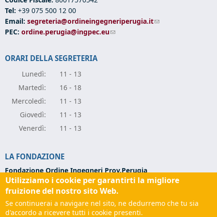
Tel:
+39 075 500 12 00
Email:
segreteria@ordineingegneriperugia.it
(link sends e-mail)
PEC:
ordine.perugia@ingpec.eu
(link sends e-mail)
ORARI DELLA SEGRETERIA
Lunedì:
11 - 13
Marte
dì:
16 - 18
Mercole
dì:
11 - 13
Giove
dì:
11 - 13
Vener
dì:
11 - 13
LA FONDAZIONE
Fondazione Ordine Ingegneri Prov.Perugia
Utilizziamo i cookie per garantirti la migliore
Via Campo di Marte, 9 -
06124 Perugia
Codice Fiscale:
94139270543
fruizione del nostro sito Web.
Partita IVA:
03273070544
Se continuerai a navigare nel sito, ne dedurremo che tu sia
Tel:
+39 075 501 02 56
d'accordo a ricevere tutti i cookie presenti.