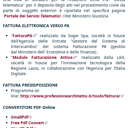
telematica" per il deposito degli atti nel procedimento civile da
parte di soggetti esternin è riportata n
el specifica pagina
Portale dei Servizi Telematici
(link is external)
del Ministero Giustizia
FATTURA ELETTRONICA VERSO PA
"
FatturaPA
(link is external)
" realizzato da Sogei Spa, società in house
dell'Agenzia delle Entrate "Gestore del Sistema di
Interscambio" del sistema Fatturazione PA (gestito
dal Ministero dell' Economia e delle Finanze) .
"
Modulo Fatturazione Attiva
(link is external)
" realizzato dalla LAit,
società in house per l'innovazione tecnologica della
Regione Lazio, in collaborazione con l’Agenzia per l’Italia
Digitale.
FATTURA PREDISPOSIZIONE
Programma on
line:
http://www.professionearchitetto.it/tools/fattura/
(lin
ext
CONVERTITORI PDF Online
SmallPdf
(link is external)
Free Pdf Convert
(link is external)