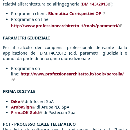
relativi all’architettura ed all’ingegneria (
DM 143/2013
(link is
):
external)
Programma client:
Blumatica Corrispettivi OP
(link is
external)
Programma on line:
http://www.professionearchitetto.it/tools/parametri/
(link 
exter
PARAMETRI GIUDIZIALI
Per il calcolo dei compensi professionali derivante dalla
applicazione del D.M.140/2012 (c.d. parametri giudiziali) e
quindi
da parte di un organo giurisdizionale
Programma on
line:
http://www.professionearchitetto.it/tools/parcella/
(link is external)
FRIMA DIGITALE
Dike
(link is external)
di Infocert SpA
ArubaSign
(link is external)
di ArubaPEC SpA
FirmaOK Gold
(link is external)
di Postecom Spa
PCT - PROCESSO CIVILE TELEMATICO
Una lista di
software per la redazione della c.d. "busta