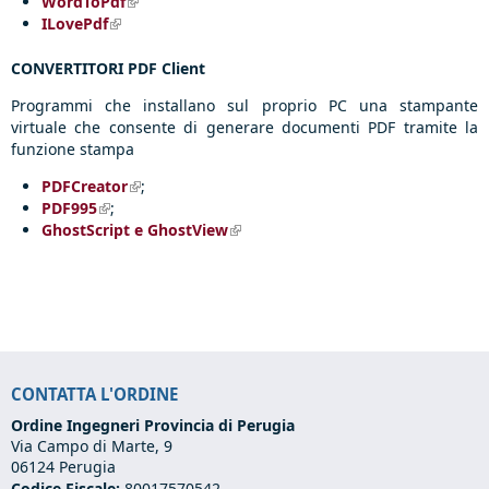
WordToPdf
(link is external)
ILovePdf
(link is external)
CONVERTITORI PDF Client
Programmi che installano sul proprio PC una stampante
virtuale che consente di generare documenti PDF tramite la
funzione stampa
PDFCreator
(link is external)
;
PDF995
(link is external)
;
GhostScript e GhostView
(link is external)
CONTATTA L'ORDINE
Ordine Ingegneri Provincia di Perugia
Via Campo di Marte, 9
06124 Perugia
Codice Fiscale:
80017570542