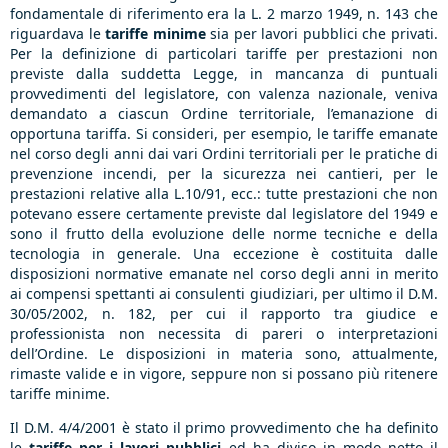
fondamentale di riferimento era la L. 2 marzo 1949, n. 143 che
riguardava le
tariffe minime
sia per lavori pubblici che privati.
Per la definizione di particolari tariffe per prestazioni non
previste dalla suddetta Legge, in mancanza di puntuali
provvedimenti del legislatore, con valenza nazionale, veniva
demandato a ciascun Ordine territoriale, l’emanazione di
opportuna tariffa. Si consideri, per esempio, le tariffe emanate
nel corso degli anni dai vari Ordini territoriali per le pratiche di
prevenzione incendi, per la sicurezza nei cantieri, per le
prestazioni relative alla L.10/91, ecc.: tutte prestazioni che non
potevano essere certamente previste dal legislatore del 1949 e
sono il frutto della evoluzione delle norme tecniche e della
tecnologia in generale. Una eccezione è costituita dalle
disposizioni normative emanate nel corso degli anni in merito
ai compensi spettanti ai consulenti giudiziari, per ultimo il D.M.
30/05/2002, n. 182, per cui il rapporto tra giudice e
professionista non necessita di pareri o interpretazioni
dell’Ordine. Le disposizioni in materia sono, attualmente,
rimaste valide e in vigore, seppure non si possano più ritenere
tariffe minime.
Il D.M. 4/4/2001 è stato il primo provvedimento che ha definito
le
tariffe per i lavori pubblici
ed ha diviso in modo netto il