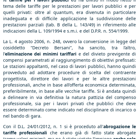
tema delle tariffe per le prestazioni per lavori pubblici e per
quelli privati: oltre al quantum, era divenuta in particolare
inadeguata e di difficile applicazione la suddivisione delle
prestazioni parziali (tab. B della L. 143/49) in riferimento alle
indicazioni della L. 109/1994 e s.m.i. e del D.P.R. n. 554/1999.
La L. 4 agosto 2006, n. 248, ovvero la conversione in legge del
cosiddetto “Decreto Bersani”, ha sancito, tra l’altro,
l’
eliminazione dei minimi tariffari
e del divieto previgente di
compensi parametrati al raggiungimento di obiettivi prefissati:
Le stazioni appaltanti, nel caso di lavori pubblici, hanno quindi
provveduto ad adottare procedure di scelta del contraente
progettista, direttore dei lavori e per le altre prestazioni
professionali, anche in base all’offerta economica determinata,
preferibilmente, in base alle vecchie tariffe. Si è andata quindi
a delineare in via definitiva la natura pattizia del compenso
professionale, sia per i lavori privati che pubblici che deve
essere determinato come indicato nel disciplinare di incarico o
nel bando di gara.
Con il D.L. 24/01/2012, n. 1 si è proceduto all'
abrogazione le
tariffe professionali
che erano già di fatto state abrogate
(come valori minimi), ma ne è stato vietato l’impiego
anche solo