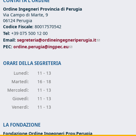
CONTATTA L'ORDINE
Ordine Ingegneri Provincia di Perugia
Via Campo di Marte, 9
06124 Perugia
Codice Fiscale:
80017570542
Tel:
+39 075 500 12 00
Email:
segreteria@ordineingegneriperugia.it
(link sends e-mail)
PEC:
ordine.perugia@ingpec.eu
(link sends e-mail)
ORARI DELLA SEGRETERIA
Lunedì:
11 - 13
Marte
dì:
16 - 18
Mercole
dì:
11 - 13
Giove
dì:
11 - 13
Vener
dì:
11 - 13
LA FONDAZIONE
Fondazione Ordine Ingegneri Prov.Perugia