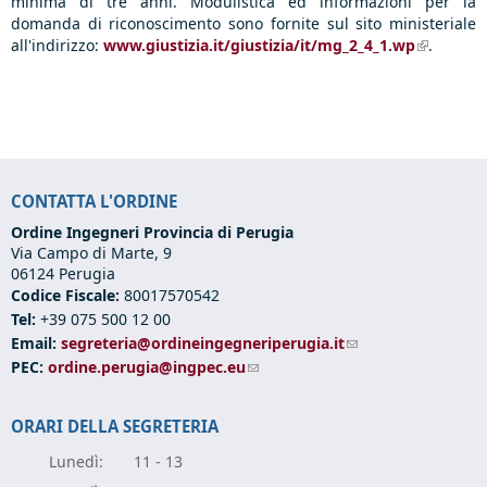
minima di tre anni. Modulistica ed informazioni per la
domanda di riconoscimento sono fornite sul sito ministeriale
all'indirizzo:
www.giustizia.it/giustizia/it/mg_2_4_1.wp
(link is
.
external)
CONTATTA L'ORDINE
Ordine Ingegneri Provincia di Perugia
Via Campo di Marte, 9
06124 Perugia
Codice Fiscale:
80017570542
Tel:
+39 075 500 12 00
Email:
segreteria@ordineingegneriperugia.it
(link sends e-mail)
PEC:
ordine.perugia@ingpec.eu
(link sends e-mail)
ORARI DELLA SEGRETERIA
Lunedì:
11 - 13