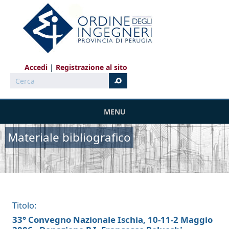
Salta al contenuto principale
Accedi
Registrazione al sito
Cerca
MENU
Materiale bibliografico
Titolo:
33° Convegno Nazionale Ischia, 10-11-2 Maggio