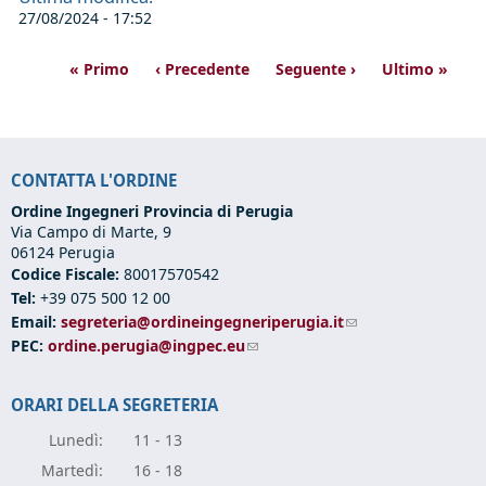
27/08/2024 - 17:52
« Primo
‹ Precedente
Seguente ›
Ultimo »
CONTATTA L'ORDINE
Ordine Ingegneri Provincia di Perugia
Via Campo di Marte, 9
06124 Perugia
Codice Fiscale:
80017570542
Tel:
+39 075 500 12 00
Email:
segreteria@ordineingegneriperugia.it
(link sends e-mail)
PEC:
ordine.perugia@ingpec.eu
(link sends e-mail)
ORARI DELLA SEGRETERIA
Lunedì:
11 - 13
Marte
dì:
16 - 18