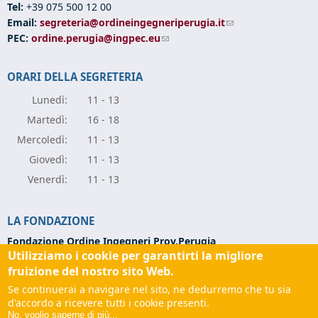
Tel:
+39 075 500 12 00
Email:
segreteria@ordineingegneriperugia.it
(link sends e-mail)
PEC:
ordine.perugia@ingpec.eu
(link sends e-mail)
ORARI DELLA SEGRETERIA
Lunedì:
11 - 13
Marte
dì:
16 - 18
Mercole
dì:
11 - 13
Giove
dì:
11 - 13
Vener
dì:
11 - 13
LA FONDAZIONE
Fondazione Ordine Ingegneri Prov.Perugia
Utilizziamo i cookie per garantirti la migliore
Via Campo di Marte, 9 -
06124 Perugia
Codice Fiscale:
94139270543
fruizione del nostro sito Web.
Partita IVA:
03273070544
Se continuerai a navigare nel sito, ne dedurremo che tu sia
Tel:
+39 075 501 02 56
d'accordo a ricevere tutti i cookie presenti.
Email:
fondazione@ordineingegneriperugia.it
(link sends e-
No, voglio saperne di più...