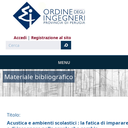
Salta al contenuto principale
Accedi
Registrazione al sito
Cerca
MENU
Materiale bibliografico
Titolo:
Acustica e ambienti scolastici : la fatica di imparar