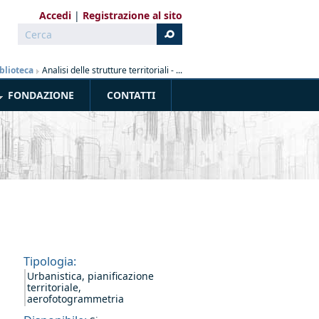
Accedi
Registrazione al sito
Cerca
Form di ricerca
blioteca
»
Analisi delle strutture territoriali - ...
FONDAZIONE
CONTATTI
Tipologia:
Urbanistica, pianificazione
territoriale,
aerofotogrammetria