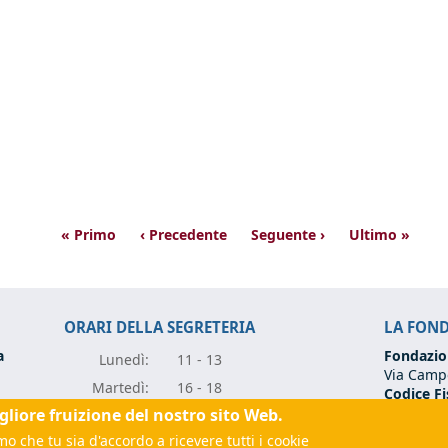
« Primo
‹ Precedente
Seguente ›
Ultimo »
ORARI DELLA SEGRETERIA
LA FON
a
Fondazio
Lunedì:
11 - 13
Via Campo
Marte
dì:
16 - 18
Codice Fi
Partita I
igliore fruizione del nostro sito Web.
Mercole
dì:
11 - 13
Tel:
+39 0
o che tu sia d'accordo a ricevere tutti i cookie
Giove
dì:
11 - 13