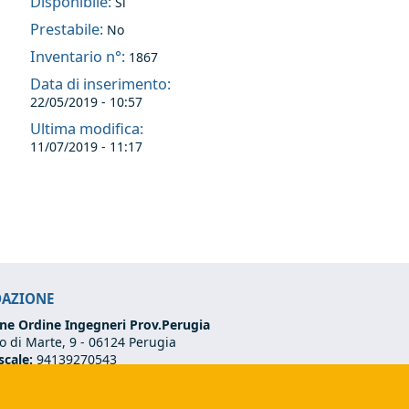
Disponibile:
Si
Prestabile:
No
Inventario n°:
1867
Data di inserimento:
22/05/2019 - 10:57
Ultima modifica:
11/07/2019 - 11:17
DAZIONE
ne Ordine Ingegneri Prov.Perugia
 di Marte, 9 -
06124 Perugia
scale:
94139270543
VA:
03273070544
75 501 02 56