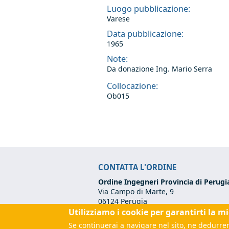
Luogo pubblicazione:
Varese
Data pubblicazione:
1965
Note:
Da donazione Ing. Mario Serra
Collocazione:
Ob015
CONTATTA L'ORDINE
Ordine Ingegneri Provincia di Perugi
Via Campo di Marte, 9
06124 Perugia
Utilizziamo i cookie per garantirti la m
Codice Fiscale:
80017570542
Tel:
+39 075 500 12 00
Se continuerai a navigare nel sito, ne dedurrem