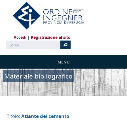
Salta al contenuto principale
Accedi
Registrazione al sito
Cerca
MENU
Materiale bibliografico
Atlante del cemento
Titolo: