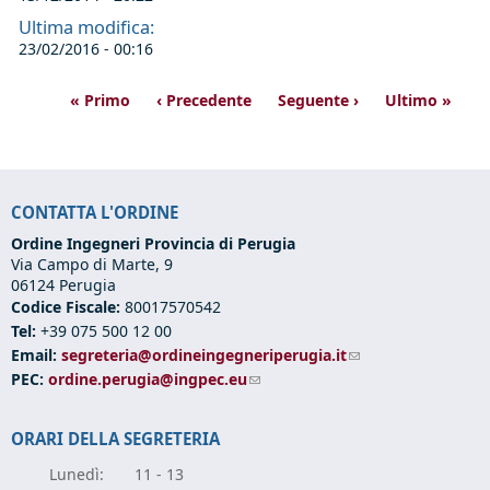
Ultima modifica:
23/02/2016 - 00:16
« Primo
‹ Precedente
Seguente ›
Ultimo »
CONTATTA L'ORDINE
Ordine Ingegneri Provincia di Perugia
Via Campo di Marte, 9
06124 Perugia
Codice Fiscale:
80017570542
Tel:
+39 075 500 12 00
Email:
segreteria@ordineingegneriperugia.it
(link sends e-mail)
PEC:
ordine.perugia@ingpec.eu
(link sends e-mail)
ORARI DELLA SEGRETERIA
Lunedì:
11 - 13