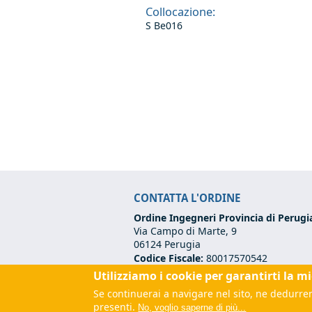
Collocazione:
S Be016
CONTATTA L'ORDINE
Ordine Ingegneri Provincia di Perugi
Via Campo di Marte, 9
06124 Perugia
Codice Fiscale:
80017570542
Tel:
+39 075 500 12 00
Utilizziamo i cookie per garantirti la m
Email:
segreteria@ordineingegneripe
Se continuerai a navigare nel sito, ne dedurrem
PEC:
ordine.perugia@ingpec.eu
(link
presenti.
No, voglio saperne di più...