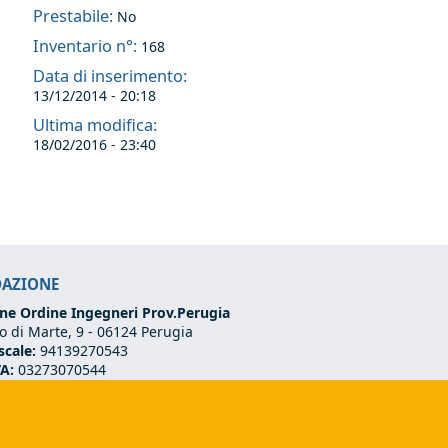
Prestabile:
No
Inventario n°:
168
Data di inserimento:
13/12/2014 - 20:18
Ultima modifica:
18/02/2016 - 23:40
DAZIONE
ne Ordine Ingegneri Prov.Perugia
 di Marte, 9 -
06124 Perugia
scale:
94139270543
VA:
03273070544
75 501 02 56
ndazione@ordineingegneriperugia.it
ds e-mail)