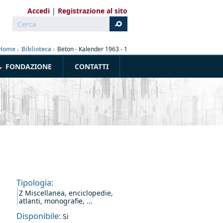
Accedi
Registrazione al sito
Cerca
Form di ricerca
Home
»
Biblioteca
»
Beton - Kalender 1963 - 1
FONDAZIONE
CONTATTI
Tipologia:
Z Miscellanea, enciclopedie,
atlanti, monografie, ...
Disponibile:
Si