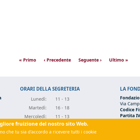
« Primo
‹ Precedente
Seguente ›
Ultimo »
ORARI DELLA SEGRETERIA
LA FON
a
Fondazio
Lunedì:
11 - 13
Via Campo
Marte
dì:
16 - 18
Codice Fi
Partita I
Mercole
dì:
11 - 13
Tel:
+39 0
igliore fruizione del nostro sito Web.
Giove
dì:
11 - 13
Email:
fo
rugia.it
(link sends e-mail)
o che tu sia d'accordo a ricevere tutti i cookie
Vener
dì:
11 - 13
(link sen
 sends e-mail)