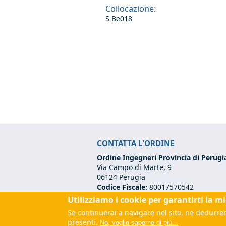
Collocazione:
S Be018
CONTATTA L'ORDINE
Ordine Ingegneri Provincia di Perugi
Via Campo di Marte, 9
06124 Perugia
Codice Fiscale:
80017570542
Tel:
+39 075 500 12 00
Utilizziamo i cookie per garantirti la m
Email:
segreteria@ordineingegneripe
Se continuerai a navigare nel sito, ne dedurrem
PEC:
ordine.perugia@ingpec.eu
(link
presenti.
No, voglio saperne di più...