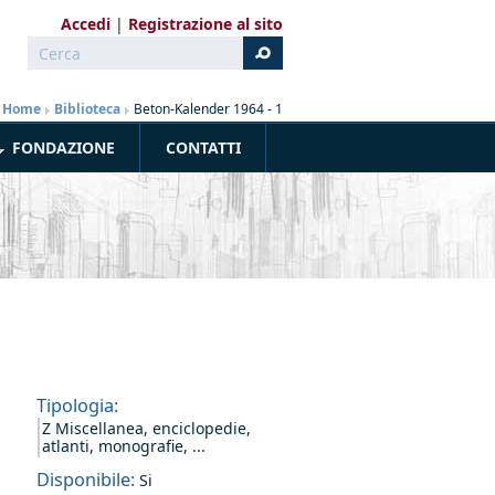
Accedi
Registrazione al sito
Cerca
Form di ricerca
Home
»
Biblioteca
»
Beton-Kalender 1964 - 1
FONDAZIONE
CONTATTI
Tipologia:
Z Miscellanea, enciclopedie,
atlanti, monografie, ...
Disponibile:
Si