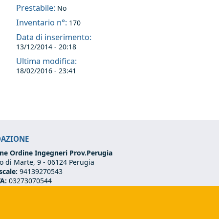
Prestabile:
No
Inventario n°:
170
Data di inserimento:
13/12/2014 - 20:18
Ultima modifica:
18/02/2016 - 23:41
DAZIONE
ne Ordine Ingegneri Prov.Perugia
 di Marte, 9 -
06124 Perugia
scale:
94139270543
VA:
03273070544
75 501 02 56
ndazione@ordineingegneriperugia.it
ds e-mail)