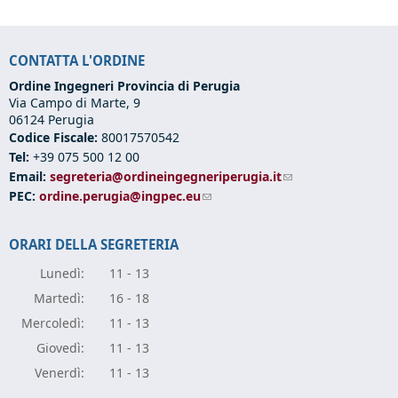
CONTATTA L'ORDINE
Ordine Ingegneri Provincia di Perugia
Via Campo di Marte, 9
06124 Perugia
Codice Fiscale:
80017570542
Tel:
+39 075 500 12 00
Email:
segreteria@ordineingegneriperugia.it
(link sends e-mail)
PEC:
ordine.perugia@ingpec.eu
(link sends e-mail)
ORARI DELLA SEGRETERIA
Lunedì:
11 - 13
Marte
dì:
16 - 18
Mercole
dì:
11 - 13
Giove
dì:
11 - 13
Vener
dì:
11 - 13