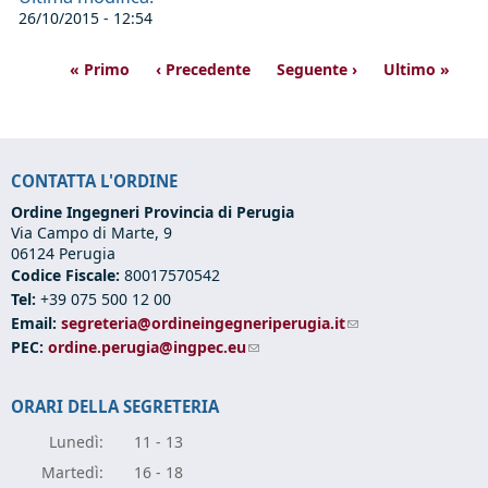
26/10/2015 - 12:54
« Primo
‹ Precedente
Seguente ›
Ultimo »
CONTATTA L'ORDINE
Ordine Ingegneri Provincia di Perugia
Via Campo di Marte, 9
06124 Perugia
Codice Fiscale:
80017570542
Tel:
+39 075 500 12 00
Email:
segreteria@ordineingegneriperugia.it
(link sends e-mail)
PEC:
ordine.perugia@ingpec.eu
(link sends e-mail)
ORARI DELLA SEGRETERIA
Lunedì:
11 - 13
Marte
dì:
16 - 18