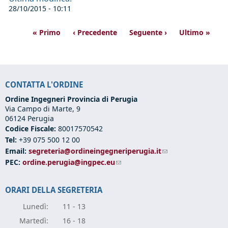
28/10/2015 - 10:11
« Primo
‹ Precedente
Seguente ›
Ultimo »
CONTATTA L'ORDINE
Ordine Ingegneri Provincia di Perugia
Via Campo di Marte, 9
06124 Perugia
Codice Fiscale:
80017570542
Tel:
+39 075 500 12 00
Email:
segreteria@ordineingegneriperugia.it
(link sends e-mail)
PEC:
ordine.perugia@ingpec.eu
(link sends e-mail)
ORARI DELLA SEGRETERIA
Lunedì:
11 - 13
Marte
dì:
16 - 18