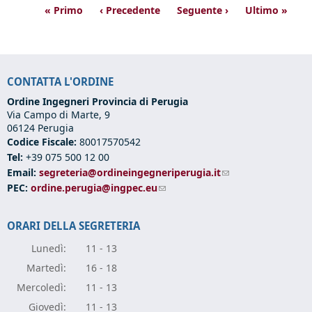
« Primo
‹ Precedente
Seguente ›
Ultimo »
CONTATTA L'ORDINE
Ordine Ingegneri Provincia di Perugia
Via Campo di Marte, 9
06124 Perugia
Codice Fiscale:
80017570542
Tel:
+39 075 500 12 00
Email:
segreteria@ordineingegneriperugia.it
(link sends e-mail)
PEC:
ordine.perugia@ingpec.eu
(link sends e-mail)
ORARI DELLA SEGRETERIA
Lunedì:
11 - 13
Marte
dì:
16 - 18
Mercole
dì:
11 - 13
Giove
dì:
11 - 13