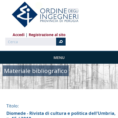
Salta al contenuto principale
Accedi
Registrazione al sito
Cerca
MENU
Materiale bibliografico
Titolo:
Diomede - Rivista di cultura e politica dell'Umbria,