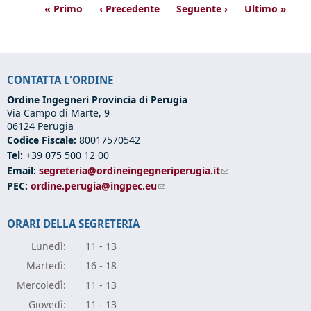
« Primo
‹ Precedente
Seguente ›
Ultimo »
CONTATTA L'ORDINE
Ordine Ingegneri Provincia di Perugia
Via Campo di Marte, 9
06124 Perugia
Codice Fiscale:
80017570542
Tel:
+39 075 500 12 00
Email:
segreteria@ordineingegneriperugia.it
(link sends e-mail)
PEC:
ordine.perugia@ingpec.eu
(link sends e-mail)
ORARI DELLA SEGRETERIA
Lunedì:
11 - 13
Marte
dì:
16 - 18
Mercole
dì:
11 - 13
Giove
dì:
11 - 13