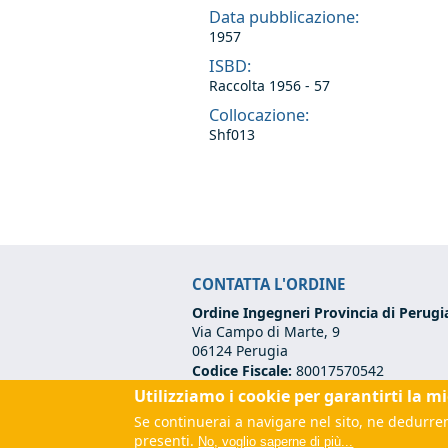
Data pubblicazione:
1957
ISBD:
Raccolta 1956 - 57
Collocazione:
Shf013
CONTATTA L'ORDINE
Ordine Ingegneri Provincia di Perugi
Via Campo di Marte, 9
06124 Perugia
Codice Fiscale:
80017570542
Tel:
+39 075 500 12 00
Utilizziamo i cookie per garantirti la m
Email:
segreteria@ordineingegneripe
Se continuerai a navigare nel sito, ne dedurrem
PEC:
ordine.perugia@ingpec.eu
(link
presenti.
No, voglio saperne di più...