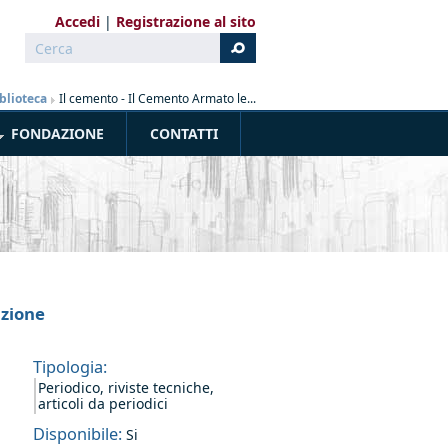
Accedi
Registrazione al sito
Cerca
Form di ricerca
blioteca
»
Il cemento - Il Cemento Armato le...
FONDAZIONE
CONTATTI
uzione
Tipologia:
Periodico, riviste tecniche,
articoli da periodici
Disponibile:
Si