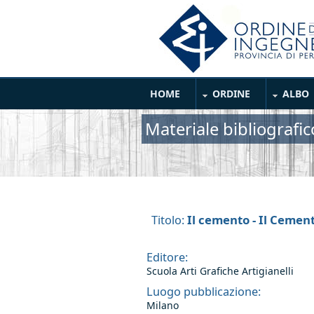
Salta al contenuto principale
Main Menu
HOME
ORDINE
ALBO
Materiale bibliografic
Il cemento - Il Cemen
Titolo:
Editore:
Scuola Arti Grafiche Artigianelli
Luogo pubblicazione:
Milano