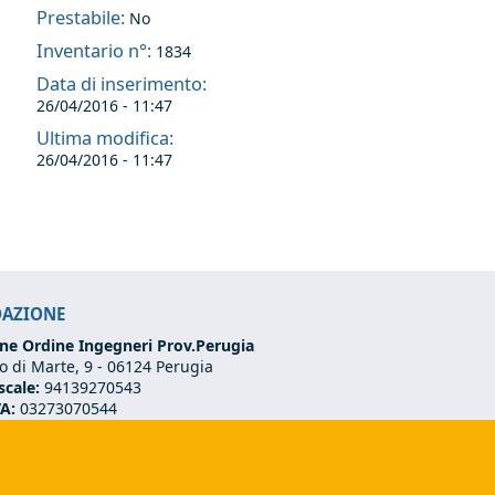
Prestabile:
No
Inventario n°:
1834
Data di inserimento:
26/04/2016 - 11:47
Ultima modifica:
26/04/2016 - 11:47
DAZIONE
ne Ordine Ingegneri Prov.Perugia
 di Marte, 9 -
06124 Perugia
scale:
94139270543
VA:
03273070544
75 501 02 56
ndazione@ordineingegneriperugia.it
ds e-mail)