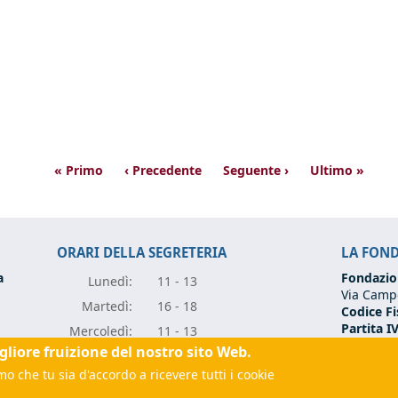
« Primo
‹ Precedente
Seguente ›
Ultimo »
ORARI DELLA SEGRETERIA
LA FON
a
Fondazio
Lunedì:
11 - 13
Via Campo
Marte
dì:
16 - 18
Codice Fi
Partita I
Mercole
dì:
11 - 13
Tel:
+39 0
igliore fruizione del nostro sito Web.
Giove
dì:
11 - 13
Email:
fo
rugia.it
(link sends e-mail)
o che tu sia d'accordo a ricevere tutti i cookie
Vener
dì:
11 - 13
(link sen
 sends e-mail)