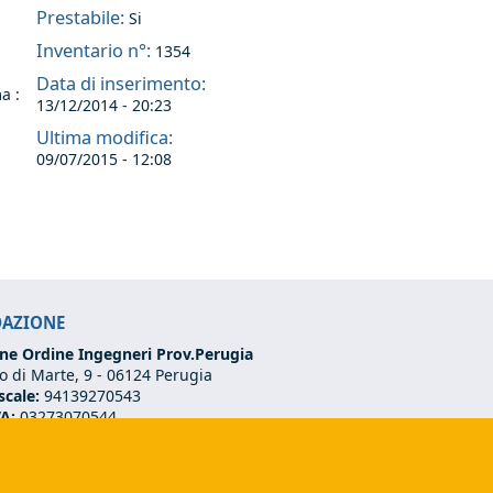
Prestabile:
Si
Inventario n°:
1354
Data di inserimento:
a :
13/12/2014 - 20:23
Ultima modifica:
09/07/2015 - 12:08
DAZIONE
ne Ordine Ingegneri Prov.Perugia
 di Marte, 9 -
06124 Perugia
scale:
94139270543
VA:
03273070544
75 501 02 56
ndazione@ordineingegneriperugia.it
ds e-mail)