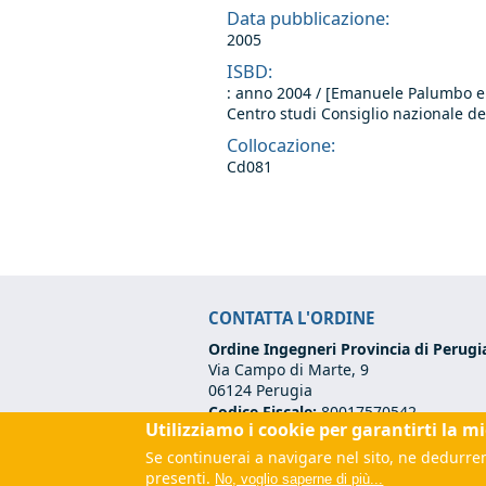
Data pubblicazione:
2005
ISBD:
: anno 2004 / [Emanuele Palumbo e A
Centro studi Consiglio nazionale deg
Collocazione:
Cd081
CONTATTA L'ORDINE
Ordine Ingegneri Provincia di Perugi
Via Campo di Marte, 9
06124 Perugia
Codice Fiscale:
80017570542
Utilizziamo i cookie per garantirti la m
Tel:
+39 075 500 12 00
Se continuerai a navigare nel sito, ne dedurrem
Email:
segreteria@ordineingegneripe
presenti.
No, voglio saperne di più...
PEC:
ordine.perugia@ingpec.eu
(link