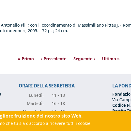
ntonello Pili ; con il coordinamento di Massimiliano Pittau]. - Rom
li ingegneri, 2005. - 72 p. ; 24 cm.
« Primo
‹ Precedente
Seguente ›
Ultimo »
ORARI DELLA SEGRETERIA
LA FON
a
Fondazio
Lunedì:
11 - 13
Via Campo
Marte
dì:
16 - 18
Codice Fi
Partita I
Mercole
dì:
11 - 13
igliore fruizione del nostro sito Web.
Tel:
+39 0
Giove
dì:
11 - 13
Email:
fo
o che tu sia d'accordo a ricevere tutti i cookie
rugia.it
(link sends e-mail)
Vener
dì:
11 - 13
(link sen
 sends e-mail)