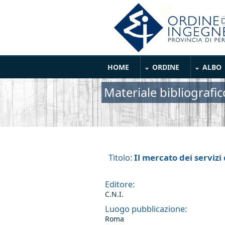
Salta al contenuto principale
Main Menu
HOME
ORDINE
ALBO
Materiale bibliografic
Il mercato dei serviz
Titolo:
Editore:
C.N.I.
Luogo pubblicazione:
Roma