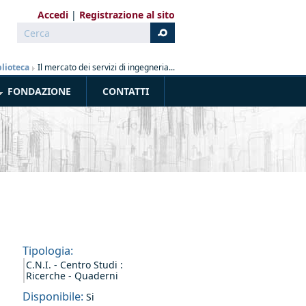
Accedi
Registrazione al sito
Cerca
Form di ricerca
blioteca
»
Il mercato dei servizi di ingegneria...
FONDAZIONE
CONTATTI
Tipologia:
C.N.I. - Centro Studi :
Ricerche - Quaderni
Disponibile:
Si