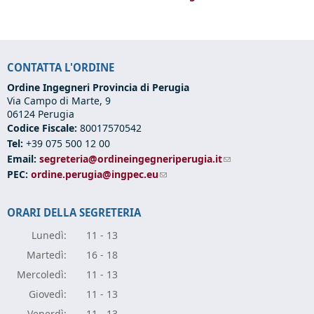
CONTATTA L'ORDINE
Ordine Ingegneri Provincia di Perugia
Via Campo di Marte, 9
06124 Perugia
Codice Fiscale:
80017570542
Tel:
+39 075 500 12 00
Email:
segreteria@ordineingegneriperugia.it
(link sends e-mail)
PEC:
ordine.perugia@ingpec.eu
(link sends e-mail)
ORARI DELLA SEGRETERIA
Lunedì:
11 - 13
Marte
dì:
16 - 18
Mercole
dì:
11 - 13
Giove
dì:
11 - 13
Vener
dì:
11 - 13