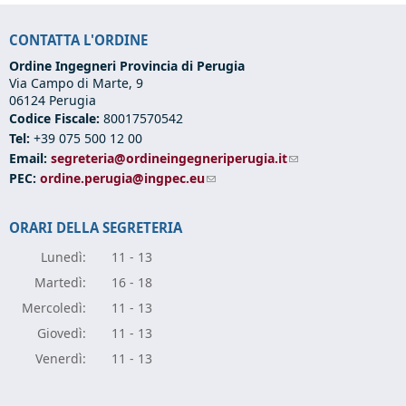
CONTATTA L'ORDINE
Ordine Ingegneri Provincia di Perugia
Via Campo di Marte, 9
06124 Perugia
Codice Fiscale:
80017570542
Tel:
+39 075 500 12 00
Email:
segreteria@ordineingegneriperugia.it
(link sends e-mail)
PEC:
ordine.perugia@ingpec.eu
(link sends e-mail)
ORARI DELLA SEGRETERIA
Lunedì:
11 - 13
Marte
dì:
16 - 18
Mercole
dì:
11 - 13
Giove
dì:
11 - 13
Vener
dì:
11 - 13