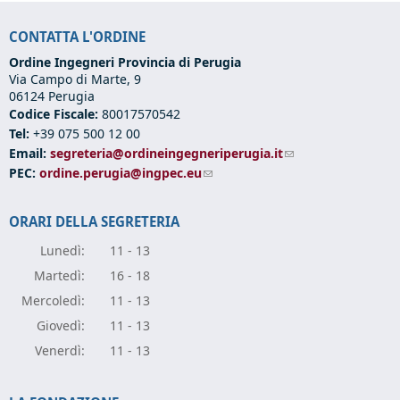
CONTATTA L'ORDINE
Ordine Ingegneri Provincia di Perugia
Via Campo di Marte, 9
06124 Perugia
Codice Fiscale:
80017570542
Tel:
+39 075 500 12 00
Email:
segreteria@ordineingegneriperugia.it
(link sends e-mail)
PEC:
ordine.perugia@ingpec.eu
(link sends e-mail)
ORARI DELLA SEGRETERIA
Lunedì:
11 - 13
Marte
dì:
16 - 18
Mercole
dì:
11 - 13
Giove
dì:
11 - 13
Vener
dì:
11 - 13