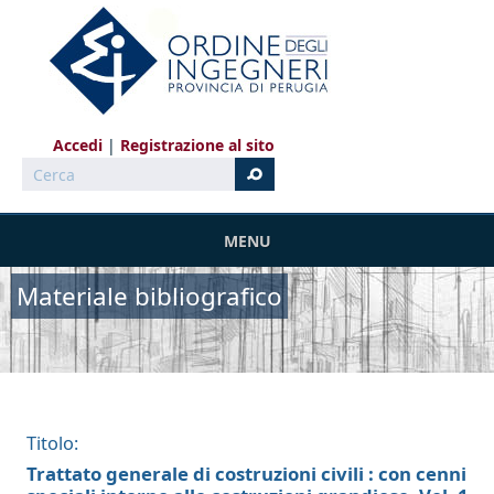
Salta al contenuto principale
Accedi
Registrazione al sito
Cerca
MENU
Materiale bibliografico
Titolo:
Trattato generale di costruzioni civili : con cenni