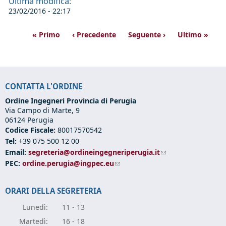
Ultima modifica:
23/02/2016 - 22:17
« Primo
‹ Precedente
Seguente ›
Ultimo »
CONTATTA L'ORDINE
Ordine Ingegneri Provincia di Perugia
Via Campo di Marte, 9
06124 Perugia
Codice Fiscale:
80017570542
Tel:
+39 075 500 12 00
Email:
segreteria@ordineingegneriperugia.it
(link sends e-mail)
PEC:
ordine.perugia@ingpec.eu
(link sends e-mail)
ORARI DELLA SEGRETERIA
Lunedì:
11 - 13
Marte
dì:
16 - 18