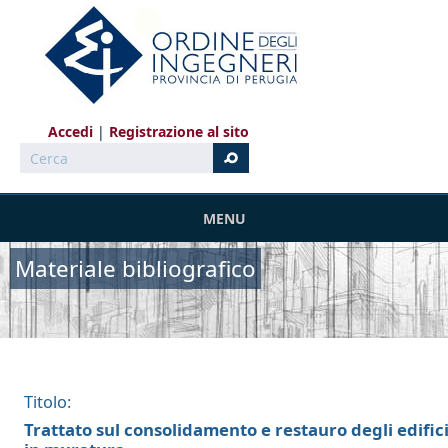
Salta al contenuto principale
Accedi
Registrazione al sito
Cerca
MENU
Materiale bibliografico
Titolo:
Trattato sul consolidamento e restauro degli edific