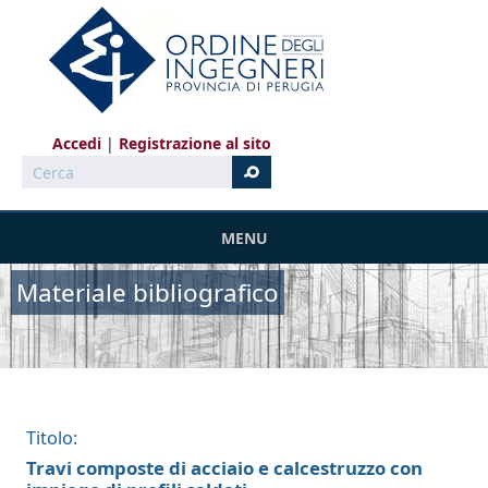
Salta al contenuto principale
Accedi
Registrazione al sito
Cerca
MENU
Materiale bibliografico
Titolo:
Travi composte di acciaio e calcestruzzo con