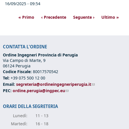
16/09/2025 - 09:54
« Primo
‹ Precedente
Seguente ›
Ultimo »
CONTATTA L'ORDINE
Ordine Ingegneri Provincia di Perugia
Via Campo di Marte, 9
06124 Perugia
Codice Fiscale:
80017570542
Tel:
+39 075 500 12 00
Email:
segreteria@ordineingegneriperugia.it
(link sends e-mail)
PEC:
ordine.perugia@ingpec.eu
(link sends e-mail)
ORARI DELLA SEGRETERIA
Lunedì:
11 - 13
Marte
dì:
16 - 18