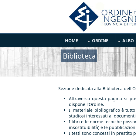
Salta al contenuto principale
Main Menu
HOME
ORDINE
ALBO
Biblioteca
Sezione dedicata alla Biblioteca dell'
Attraverso questa pagina si pos
dispone l'Ordine.
Il materiale bibliografico è tutt
studiosi interessati ai documenti
I libri e le norme tecniche posson
insostituibilità) e le pubblicazi
I testi sono concessi in prestito