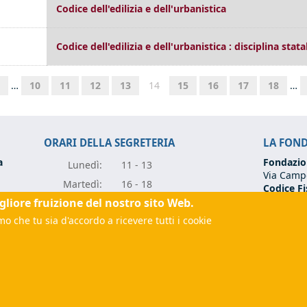
Codice dell'edilizia e dell'urbanistica
Codice dell'edilizia e dell'urbanistica : disciplina stat
…
10
11
12
13
14
15
16
17
18
…
ORARI DELLA SEGRETERIA
LA FON
a
Fondazio
Lunedì:
11 - 13
Via Campo
Marte
dì:
16 - 18
Codice Fi
Partita I
igliore fruizione del nostro sito Web.
Mercole
dì:
11 - 13
Tel:
+39 0
o che tu sia d'accordo a ricevere tutti i cookie
Giove
dì:
11 - 13
Email:
fo
rugia.it
(link sends e-mail)
Vener
dì:
11 - 13
(link sen
 sends e-mail)
PEC:
fon