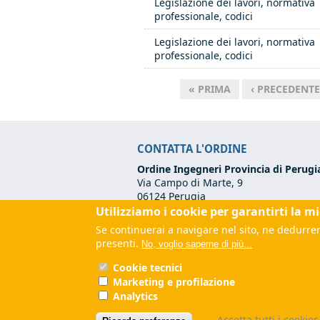
Legislazione dei lavori, normativa
professionale, codici
Legislazione dei lavori, normativa
professionale, codici
« PRIMA
‹ PRECEDENTE
Pagine
CONTATTA L'ORDINE
Ordine Ingegneri Provincia di Perugi
Via Campo di Marte, 9
06124 Perugia
Utilizziamo i cookie per garantirti la m
Codice Fiscale:
80017570542
Tel:
+39 075 500 12 00
Se continuerai a navigare nel sito, ne dedurrem
Email:
segreteria@ordineingegneripe
presenti.
No, voglio saperne di più...
PEC:
ordine.perugia@ingpec.eu
(link
Cookie tecnici
Marketing e profilazione
Analytics
Accetta tutti i cookies