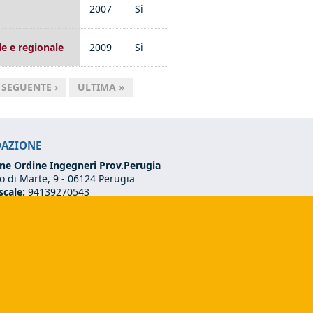
2007
Si
ale e regionale
2009
Si
SEGUENTE ›
ULTIMA »
DAZIONE
ne Ordine Ingegneri Prov.Perugia
 di Marte, 9 -
06124 Perugia
scale:
94139270543
VA:
03273070544
75 501 02 56
ndazione@ordineingegneriperugia.it
ds e-mail)
(link sends e-mail)
dazione.pg@ingpec.eu