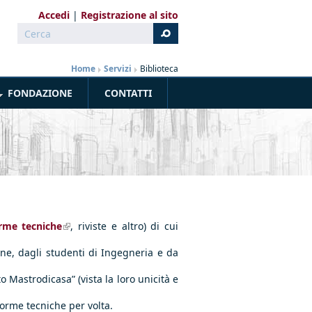
Accedi
Registrazione al sito
Cerca
Form di ricerca
Home
»
Servizi
»
Biblioteca
FONDAZIONE
CONTATTI
rme tecniche
(link is external)
, riviste e altro) di cui
rdine, dagli studenti di Ingegneria e da
o Mastrodicasa” (vista la loro unicità e
norme tecniche per volta.