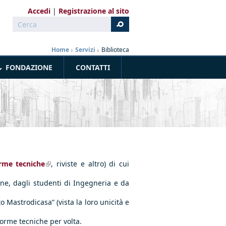
Accedi
Registrazione al sito
Cerca
Form di ricerca
Home
»
Servizi
»
Biblioteca
FONDAZIONE
CONTATTI
rme tecniche
(link is external)
, riviste e altro) di cui
rdine, dagli studenti di Ingegneria e da
o Mastrodicasa” (vista la loro unicità e
norme tecniche per volta.