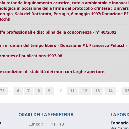
ola rotonda Inquinamento acustico, tutela ambientale e innovaz
nologica in occasione della firma del protocollo d'intesa : Univers
Perugia, Sala del Dottorato, Perugia, 6 maggio 1997(Donazione P.I
ucchi)
iffe professionali e disciplina della concorrenza - n° 40/2002
ni e rumori del tempo libero - Donazione P.I. Francesco Pelucchi
maries of publications 1997-98
le condizioni di stabilità dei muri con larghe aperture.
TE
…
6
7
8
9
10
11
12
13
14
…
S
ORARI DELLA SEGRETERIA
LA FON
a
Fondazio
Lunedì:
11 - 13
Via Campo