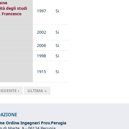
ione
ità degli studi
1997
Si
. Francesco
2002
Si
2006
Si
1998
Si
1915
Si
EGUENTE ›
ULTIMA »
DAZIONE
ne Ordine Ingegneri Prov.Perugia
 di Marte, 9 -
06124 Perugia