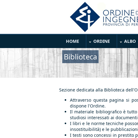
Salta al contenuto principale
Main Menu
HOME
ORDINE
ALBO
Biblioteca
Sezione dedicata alla Biblioteca dell'
Attraverso questa pagina si pos
dispone l'Ordine.
Il materiale bibliografico è tutt
studiosi interessati ai documenti
I libri e le norme tecniche posson
insostituibilità) e le pubblicazi
I testi sono concessi in prestito