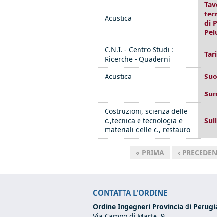
Tav
tec
Acustica
di 
Pel
C.N.I. - Centro Studi :
Tar
Ricerche - Quaderni
Acustica
Suo
Sum
Costruzioni, scienza delle
c.,tecnica e tecnologia e
Sul
materiali delle c., restauro
« PRIMA
‹ PRECEDEN
Pagine
CONTATTA L'ORDINE
Ordine Ingegneri Provincia di Perugi
Via Campo di Marte, 9