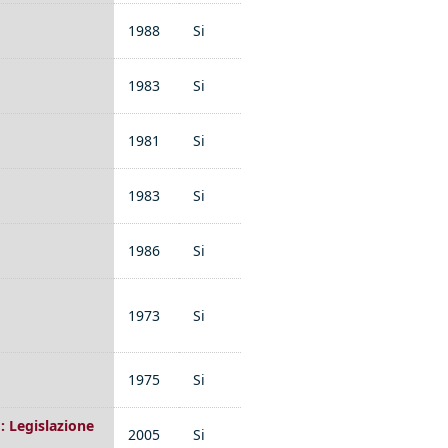
1988
Si
1983
Si
1981
Si
1983
Si
1986
Si
1973
Si
1975
Si
: Legislazione
2005
Si