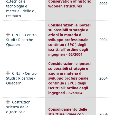
c.,tecnica e
Conservation of historic
2005
tecnologia e
wooden structures
materiali delle c.,
restauro
Considerazioni e ipotesi
su possibili strategie e
C.N.I. - Centro
azioni in materia di
Studi : Ricerche -
sviluppo professionale
2004
Quaderni
continuo ( SPC ) degli
iscritti all' ordine degli
ingegneri - 62/2004
Considerazioni e ipotesi
su possibili strategie e
C.N.I. - Centro
azioni in materia di
Studi : Ricerche -
sviluppo professionale
2004
Quaderni
continuo ( SPC ) degli
iscritti all' ordine degli
ingegneri - 62/2004
Costruzioni,
scienza delle
Consolidamento delle
c.,tecnica e
strutture lignee con
2004