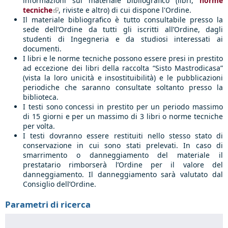
informazioni sul materiale bibliografico (libri,
norme
tecniche
(link is external)
, riviste e altro) di cui dispone l'Ordine.
Il materiale bibliografico è tutto consultabile presso la
sede dell’Ordine da tutti gli iscritti all’Ordine, dagli
studenti di Ingegneria e da studiosi interessati ai
documenti.
I libri e le norme tecniche possono essere presi in prestito
ad eccezione dei libri della raccolta “Sisto Mastrodicasa”
(vista la loro unicità e insostituibilità) e le pubblicazioni
periodiche che saranno consultate soltanto presso la
biblioteca.
I testi sono concessi in prestito per un periodo massimo
di 15 giorni e per un massimo di 3 libri o norme tecniche
per volta.
I testi dovranno essere restituiti nello stesso stato di
conservazione in cui sono stati prelevati. In caso di
smarrimento o danneggiamento del materiale il
prestatario rimborserà l’Ordine per il valore del
danneggiamento. Il danneggiamento sarà valutato dal
Consiglio dell’Ordine.
Parametri di ricerca