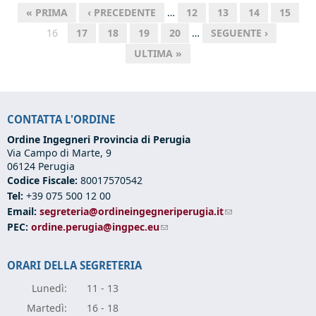
« PRIMA
‹ PRECEDENTE
…
12
13
14
15
16
17
18
19
20
…
SEGUENTE ›
ULTIMA »
CONTATTA L'ORDINE
Ordine Ingegneri Provincia di Perugia
Via Campo di Marte, 9
06124 Perugia
Codice Fiscale:
80017570542
Tel:
+39 075 500 12 00
Email:
segreteria@ordineingegneriperugia.it
(link sends e-mail)
PEC:
ordine.perugia@ingpec.eu
(link sends e-mail)
ORARI DELLA SEGRETERIA
Lunedì:
11 - 13
Marte
dì:
16 - 18