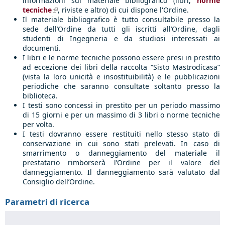
informazioni sul materiale bibliografico (libri,
norme
tecniche
(link is external)
, riviste e altro) di cui dispone l'Ordine.
Il materiale bibliografico è tutto consultabile presso la
sede dell’Ordine da tutti gli iscritti all’Ordine, dagli
studenti di Ingegneria e da studiosi interessati ai
documenti.
I libri e le norme tecniche possono essere presi in prestito
ad eccezione dei libri della raccolta “Sisto Mastrodicasa”
(vista la loro unicità e insostituibilità) e le pubblicazioni
periodiche che saranno consultate soltanto presso la
biblioteca.
I testi sono concessi in prestito per un periodo massimo
di 15 giorni e per un massimo di 3 libri o norme tecniche
per volta.
I testi dovranno essere restituiti nello stesso stato di
conservazione in cui sono stati prelevati. In caso di
smarrimento o danneggiamento del materiale il
prestatario rimborserà l’Ordine per il valore del
danneggiamento. Il danneggiamento sarà valutato dal
Consiglio dell’Ordine.
Parametri di ricerca