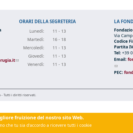
ORARI DELLA SEGRETERIA
LA FON
a
Fondazio
Lunedì:
11 - 13
Via Campo
Marte
dì:
16 - 18
Codice Fi
Partita I
Mercole
dì:
11 - 13
Tel:
+39 0
Giove
dì:
11 - 13
Email:
fo
rugia.it
(link sends e-mail)
Vener
dì:
11 - 13
(link sen
 sends e-mail)
PEC:
fon
Tutti i diritti riservati.
igliore fruizione del nostro sito Web.
o che tu sia d'accordo a ricevere tutti i cookie