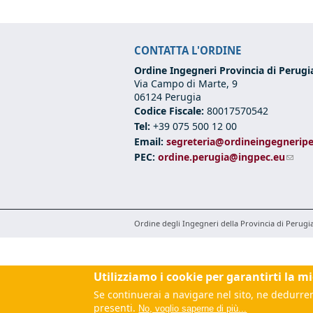
CONTATTA L'ORDINE
Ordine Ingegneri Provincia di Perugi
Via Campo di Marte, 9
06124 Perugia
Codice Fiscale:
80017570542
Tel:
+39 075 500 12 00
Email:
segreteria@ordineingegneripe
PEC:
ordine.perugia@ingpec.eu
(link
Ordine degli Ingegneri della Provincia di Perugia - 
Utilizziamo i cookie per garantirti la m
Se continuerai a navigare nel sito, ne dedurrem
presenti.
No, voglio saperne di più...