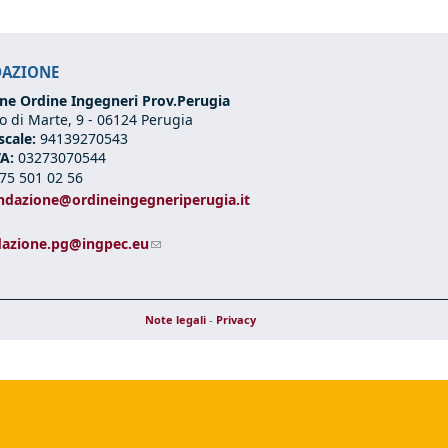
DAZIONE
ne Ordine Ingegneri Prov.Perugia
 di Marte, 9 -
06124 Perugia
scale:
94139270543
VA:
03273070544
75 501 02 56
ndazione@ordineingegneriperugia.it
ds e-mail)
(link sends e-mail)
dazione.pg@ingpec.eu
Note legali
-
Privacy