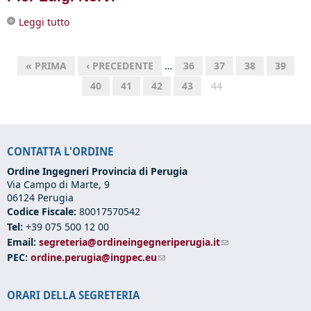
Leggi tutto
su Pier Luigi Nervi
« PRIMA
‹ PRECEDENTE
…
36
37
38
39
40
41
42
43
44
CONTATTA L'ORDINE
Ordine Ingegneri Provincia di Perugia
Via Campo di Marte, 9
06124 Perugia
Codice Fiscale:
80017570542
Tel:
+39 075 500 12 00
Email:
segreteria@ordineingegneriperugia.it
(link sends e-mail)
PEC:
ordine.perugia@ingpec.eu
(link sends e-mail)
ORARI DELLA SEGRETERIA