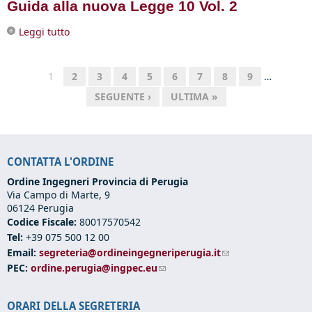
Guida alla nuova Legge 10 Vol. 2
Leggi tutto
su Guida alla nuova Legge 10 Vol. 2
1
2
3
4
5
6
7
8
9
…
SEGUENTE ›
ULTIMA »
CONTATTA L'ORDINE
Ordine Ingegneri Provincia di Perugia
Via Campo di Marte, 9
06124 Perugia
Codice Fiscale:
80017570542
Tel:
+39 075 500 12 00
Email:
segreteria@ordineingegneriperugia.it
(link sends e-mail)
PEC:
ordine.perugia@ingpec.eu
(link sends e-mail)
ORARI DELLA SEGRETERIA