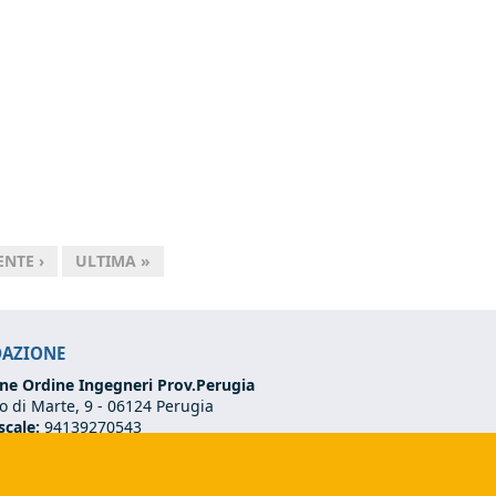
NTE ›
ULTIMA »
DAZIONE
ne Ordine Ingegneri Prov.Perugia
 di Marte, 9 -
06124 Perugia
scale:
94139270543
VA:
03273070544
75 501 02 56
ndazione@ordineingegneriperugia.it