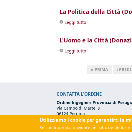
La Politica della Città (D
Leggi tutto
su La Politica della Cit
L'Uomo e la Città (Donazi
Leggi tutto
su L'Uomo e la Città (D
« PRIMA
‹ PREC
Pagine
CONTATTA L'ORDINE
Ordine Ingegneri Provincia di Perugi
Via Campo di Marte, 9
06124 Perugia
Utilizziamo i cookie per garantirti la m
Codice Fiscale:
80017570542
Tel:
+39 075 500 12 00
Se continuerai a navigare nel sito, ne dedurrem