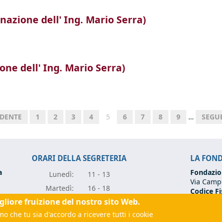
onazione dell' Ing. Mario Serra)
tà (Donazione dell' Ing. Mario Serra)
one dell' Ing. Mario Serra)
onazione dell' Ing. Mario Serra)
EDENTE
1
2
3
4
5
6
7
8
9
…
SEGUE
ORARI DELLA SEGRETERIA
LA FON
a
Fondazio
Lunedì:
11 - 13
Via Campo
Marte
dì:
16 - 18
Codice Fi
Partita I
igliore fruizione del nostro sito Web.
Mercole
dì:
11 - 13
Tel:
+39 0
o che tu sia d'accordo a ricevere tutti i cookie
Giove
dì:
11 - 13
Email:
fo