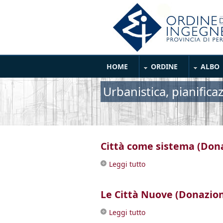
Salta al contenuto principale
Main Menu
HOME
ORDINE
ALBO
Urbanistica, pianifica
Città come sistema (Dona
Leggi tutto
su Città come sistema (
Le Città Nuove (Donazione
Leggi tutto
su Le Città Nuove (Dona