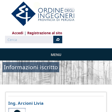
Salta al contenuto principale
Accedi
Registrazione al sito
Cerca
MENU
Informazioni iscritto
Ing. Arcioni Livia