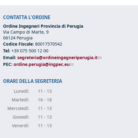
CONTATTA L'ORDINE
Ordine Ingegneri Provincia di Perugia
Via Campo di Marte, 9
06124 Perugia
Codice Fiscale:
80017570542
Tel:
+39 075 500 12 00
Email:
segreteria@ordineingegneriperugia.it
(link sends e-mail)
PEC:
ordine.perugia@ingpec.eu
(link sends e-mail)
ORARI DELLA SEGRETERIA
Lunedì:
11 - 13
Marte
dì:
16 - 18
Mercole
dì:
11 - 13
Giove
dì:
11 - 13
Vener
dì:
11 - 13