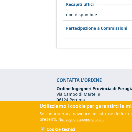
Recapiti uffici
non disponibile
Partecipazione a Commissioni
CONTATTA L'ORDINE
Ordine Ingegneri Provincia di Perugi
Via Campo di Marte, 9
06124 Perugia
Utilizziamo i cookie per garantirti la m
Codice Fiscale:
80017570542
Tel:
+39 075 500 12 00
Se continuerai a navigare nel sito, ne dedurrem
Email:
segreteria@ordineingegneripe
presenti.
No, voglio saperne di più...
PEC:
ordine.perugia@ingpec.eu
(link
Cookie tecnici