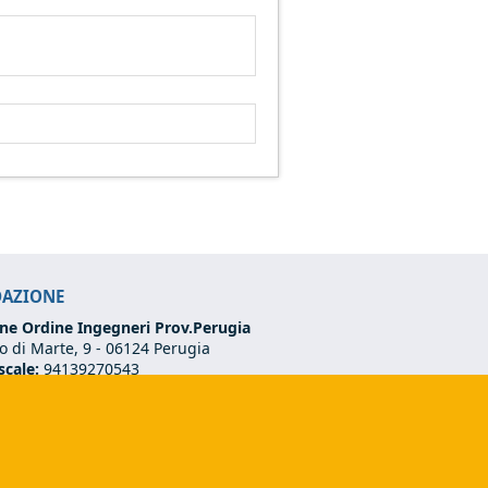
DAZIONE
ne Ordine Ingegneri Prov.Perugia
 di Marte, 9 -
06124 Perugia
scale:
94139270543
VA:
03273070544
75 501 02 56
ndazione@ordineingegneriperugia.it
ds e-mail)
(link sends e-mail)
dazione.pg@ingpec.eu