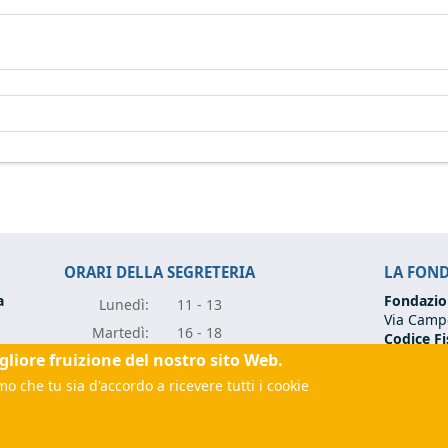
ORARI DELLA SEGRETERIA
LA FON
a
Fondazio
Lunedì:
11 - 13
Via Campo
Marte
dì:
16 - 18
Codice Fi
Partita I
igliore fruizione del nostro sito Web.
Mercole
dì:
11 - 13
Tel:
+39 0
o che tu sia d'accordo a ricevere tutti i cookie
Giove
dì:
11 - 13
Email:
fo
rugia.it
(link sends e-mail)
Vener
dì:
11 - 13
(link sen
 sends e-mail)
PEC:
fon