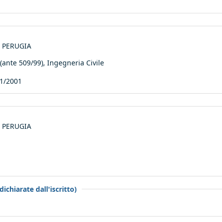
di PERUGIA
te 509/99), Ingegneria Civile
1/2001
di PERUGIA
ichiarate dall'iscritto)