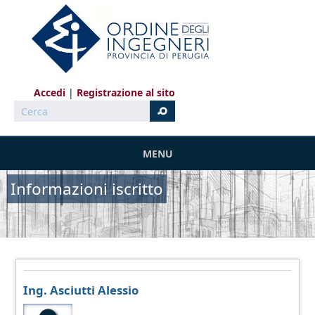
Salta al contenuto principale
Accedi
Registrazione al sito
Cerca
MENU
Informazioni iscritto
Ing. Asciutti Alessio