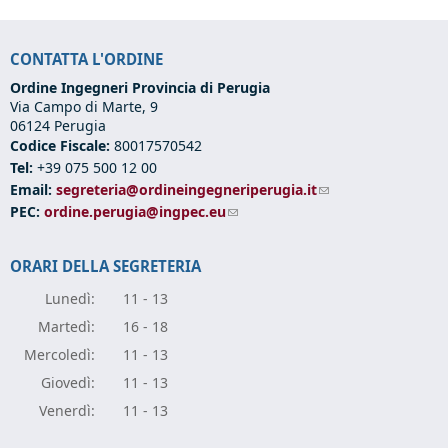
CONTATTA L'ORDINE
Ordine Ingegneri Provincia di Perugia
Via Campo di Marte, 9
06124 Perugia
Codice Fiscale:
80017570542
Tel:
+39 075 500 12 00
Email:
segreteria@ordineingegneriperugia.it
(link sends e-mail)
PEC:
ordine.perugia@ingpec.eu
(link sends e-mail)
ORARI DELLA SEGRETERIA
Lunedì:
11 - 13
Marte
dì:
16 - 18
Mercole
dì:
11 - 13
Giove
dì:
11 - 13
Vener
dì:
11 - 13