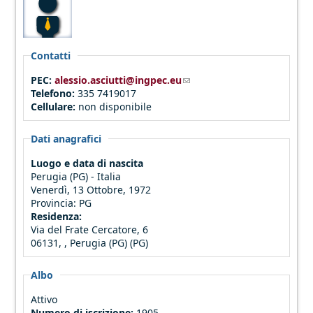
Contatti
PEC:
alessio.asciutti@ingpec.eu
(link sends e-mail)
Telefono:
335 7419017
Cellulare:
non disponibile
Dati anagrafici
Luogo e data di nascita
Perugia (PG) - Italia
Venerdì, 13 Ottobre, 1972
Provincia:
PG
Residenza:
Via del Frate Cercatore, 6
06131, , Perugia (PG) (PG)
Albo
Attivo
Numero di iscrizione:
1905