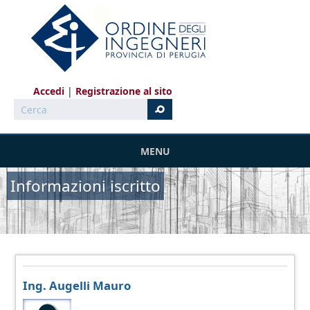
Salta al contenuto principale
Accedi
Registrazione al sito
Cerca
MENU
Informazioni iscritto
Ing. Augelli Mauro