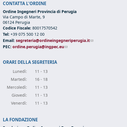
CONTATTA L'ORDINE
Ordine Ingegneri Provincia di Perugia
Via Campo di Marte, 9
06124 Perugia
Codice Fiscale:
80017570542
Tel:
+39 075 500 12 00
Email:
segreteria@ordineingegneriperugia.it
(link sends e-mail)
PEC:
ordine.perugia@ingpec.eu
(link sends e-mail)
ORARI DELLA SEGRETERIA
Lunedì:
11 - 13
Marte
dì:
16 - 18
Mercole
dì:
11 - 13
Giove
dì:
11 - 13
Vener
dì:
11 - 13
LA FONDAZIONE