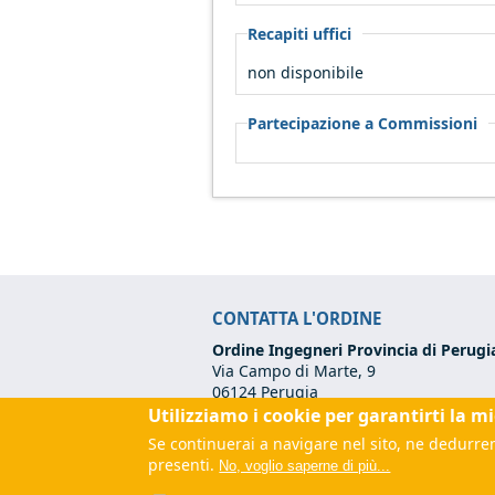
Recapiti uffici
non disponibile
Partecipazione a Commissioni
CONTATTA L'ORDINE
Ordine Ingegneri Provincia di Perugi
Via Campo di Marte, 9
06124 Perugia
Utilizziamo i cookie per garantirti la m
Codice Fiscale:
80017570542
Tel:
+39 075 500 12 00
Se continuerai a navigare nel sito, ne dedurrem
Email:
segreteria@ordineingegneripe
presenti.
No, voglio saperne di più...
PEC:
ordine.perugia@ingpec.eu
(link