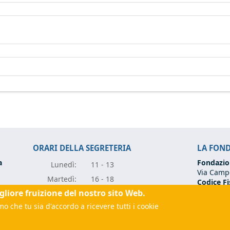
ORARI DELLA SEGRETERIA
LA FON
a
Fondazio
Lunedì:
11 - 13
Via Campo
Marte
dì:
16 - 18
Codice Fi
Partita I
igliore fruizione del nostro sito Web.
Mercole
dì:
11 - 13
Tel:
+39 0
o che tu sia d'accordo a ricevere tutti i cookie
Giove
dì:
11 - 13
Email:
fo
rugia.it
(link sends e-mail)
Vener
dì:
11 - 13
(link sen
 sends e-mail)