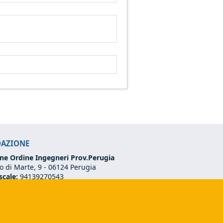
DAZIONE
ne Ordine Ingegneri Prov.Perugia
 di Marte, 9 -
06124 Perugia
scale:
94139270543
VA:
03273070544
75 501 02 56
ndazione@ordineingegneriperugia.it
ds e-mail)