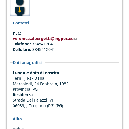
Contatti
PEC:
veronica.albergotti@ingpec.eu
(link sends e-mail)
Telefono:
3345412041
Cellulare:
3345412041
Dati anagrafici
Luogo e data di nascita
Terni (TR) - Italia
Mercoledì, 24 Febbraio, 1982
Provincia:
PG
Residenza:
Strada Dei Palazzi, 7H
06089, , Torgiano (PG) (PG)
Albo
Attivo