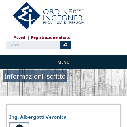
Salta al contenuto principale
Accedi
Registrazione al sito
Cerca
MENU
Informazioni iscritto
Ing. Albergotti Veronica