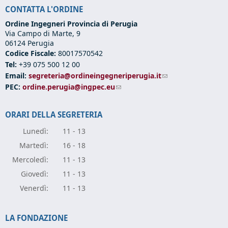
CONTATTA L'ORDINE
Ordine Ingegneri Provincia di Perugia
Via Campo di Marte, 9
06124 Perugia
Codice Fiscale:
80017570542
Tel:
+39 075 500 12 00
Email:
segreteria@ordineingegneriperugia.it
(link sends e-mail)
PEC:
ordine.perugia@ingpec.eu
(link sends e-mail)
ORARI DELLA SEGRETERIA
Lunedì:
11 - 13
Marte
dì:
16 - 18
Mercole
dì:
11 - 13
Giove
dì:
11 - 13
Vener
dì:
11 - 13
LA FONDAZIONE