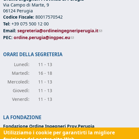
Via Campo di Marte, 9
06124 Perugia
Codice Fiscale:
80017570542
Tel:
+39 075 500 12 00
Email:
segreteria@ordineingegneriperugia.it
(link sends e-mail)
PEC:
ordine.perugia@ingpec.eu
(link sends e-mail)
ORARI DELLA SEGRETERIA
Lunedì:
11 - 13
Marte
dì:
16 - 18
Mercole
dì:
11 - 13
Giove
dì:
11 - 13
Vener
dì:
11 - 13
LA FONDAZIONE
Fondazione Ordine Ingegneri Prov.Perugia
Utilizziamo i cookie per garantirti la migliore
Via Campo di Marte, 9 -
06124 Perugia
Codice Fiscale:
94139270543