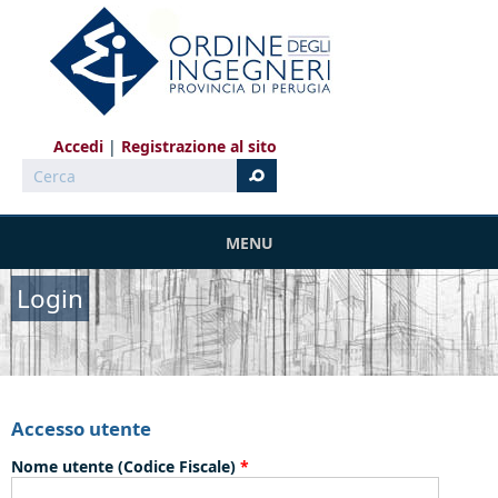
Salta al contenuto principale
Accedi
Registrazione al sito
Cerca
MENU
Login
Accesso utente
Nome utente (Codice Fiscale)
*