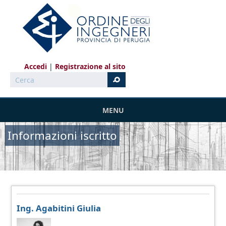
Salta al contenuto principale
Accedi
Registrazione al sito
Cerca
MENU
Informazioni iscritto
Ing. Agabitini Giulia