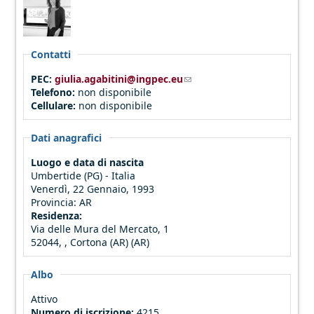
Contatti
PEC:
giulia.agabitini@ingpec.eu
(link sends e-mail)
Telefono:
non disponibile
Cellulare:
non disponibile
Dati anagrafici
Luogo e data di nascita
Umbertide (PG) - Italia
Venerdì, 22 Gennaio, 1993
Provincia:
AR
Residenza:
Via delle Mura del Mercato, 1
52044, , Cortona (AR) (AR)
Albo
Attivo
Numero di iscrizione:
4215