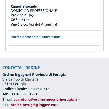
Ragione sociale:
DOMICILIO PROFESSIONALE
Provincia:
PG
CAP:
06132
Via/Civico:
Via del Granito, 6
Partecipazione a Commissioni
CONTATTA L'ORDINE
Ordine Ingegneri Provincia di Perugia
Via Campo di Marte, 9
06124 Perugia
Codice Fiscale:
80017570542
Tel:
+39 075 500 12 00
Email:
segreteria@ordineingegneriperugia.it
(link sends e-mail)
PEC:
ordine.perugia@ingpec.eu
(link sends e-mail)