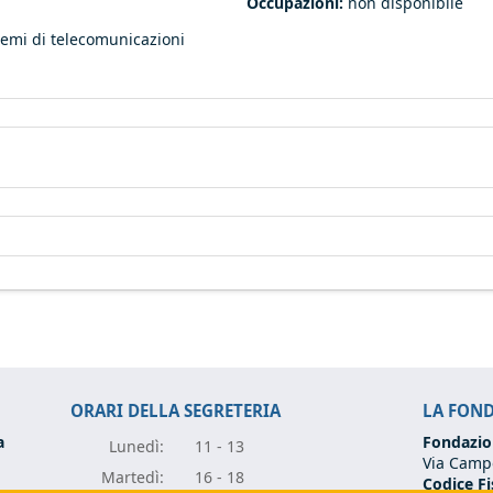
Occupazioni:
non disponibile
stemi di telecomunicazioni
ORARI DELLA SEGRETERIA
LA FON
a
Fondazio
Lunedì:
11 - 13
Via Campo
Marte
dì:
16 - 18
Codice Fi