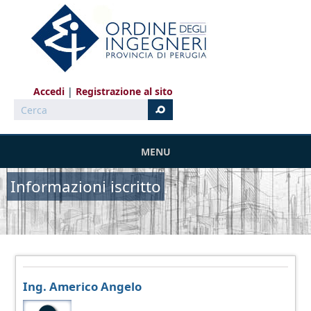
Salta al contenuto principale
Accedi
Registrazione al sito
Cerca
MENU
Informazioni iscritto
Ing. Americo Angelo