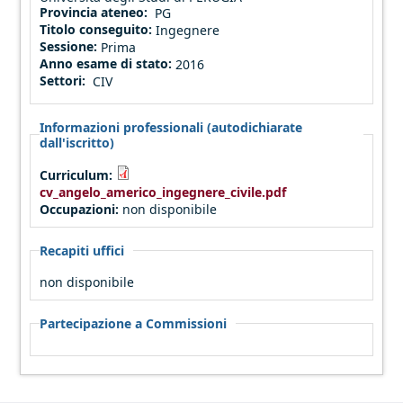
Provincia ateneo:
PG
Titolo conseguito:
Ingegnere
Sessione:
Prima
Anno esame di stato:
2016
Settori:
CIV
Informazioni professionali (autodichiarate
dall'iscritto)
Curriculum:
cv_angelo_americo_ingegnere_civile.pdf
(link is external)
Occupazioni:
non disponibile
Recapiti uffici
non disponibile
Partecipazione a Commissioni