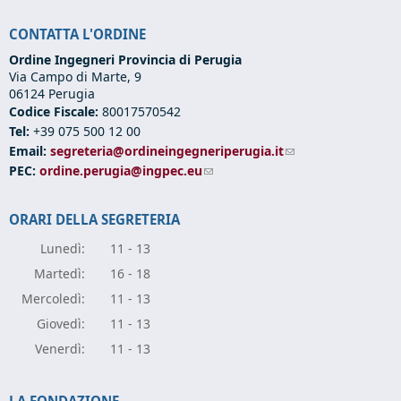
CONTATTA L'ORDINE
Ordine Ingegneri Provincia di Perugia
Via Campo di Marte, 9
06124 Perugia
Codice Fiscale:
80017570542
Tel:
+39 075 500 12 00
Email:
segreteria@ordineingegneriperugia.it
(link sends e-mail)
PEC:
ordine.perugia@ingpec.eu
(link sends e-mail)
ORARI DELLA SEGRETERIA
Lunedì:
11 - 13
Marte
dì:
16 - 18
Mercole
dì:
11 - 13
Giove
dì:
11 - 13
Vener
dì:
11 - 13
LA FONDAZIONE