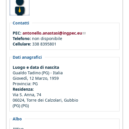
Contatti
PEC:
antonello.anastasi@ingpec.eu
(link sends e-mail)
Telefono:
non disponibile
Cellulare:
338 8395801
Dati anagrafici
Luogo e data di nascita
Gualdo Tadino (PG) - Italia
Giovedì, 12 Marzo, 1959
Provincia:
PG
Residenza:
Via S. Anna, 74
06024, Torre dei Calzolari, Gubbio
(PG) (PG)
Albo
Attivo