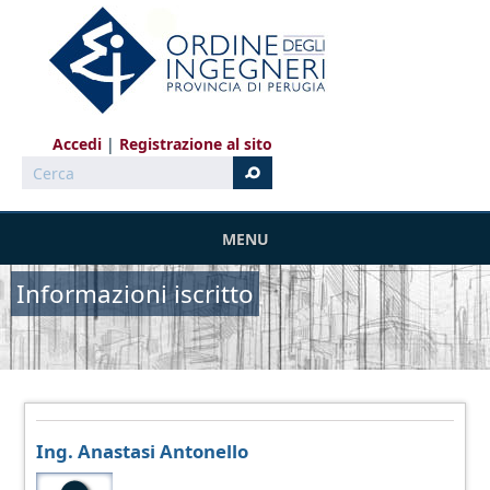
Salta al contenuto principale
Accedi
Registrazione al sito
Cerca
MENU
Informazioni iscritto
Ing. Anastasi Antonello