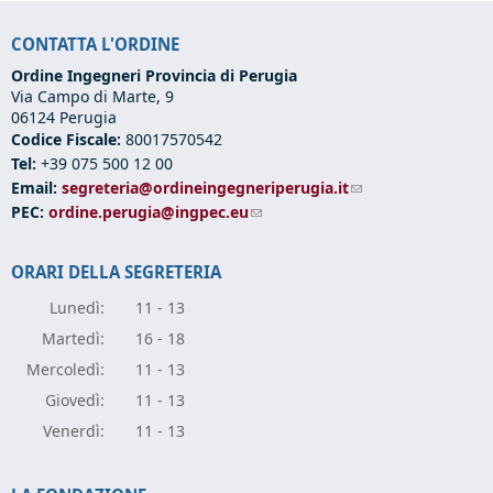
CONTATTA L'ORDINE
Ordine Ingegneri Provincia di Perugia
Via Campo di Marte, 9
06124 Perugia
Codice Fiscale:
80017570542
Tel:
+39 075 500 12 00
Email:
segreteria@ordineingegneriperugia.it
(link sends e-mail)
PEC:
ordine.perugia@ingpec.eu
(link sends e-mail)
ORARI DELLA SEGRETERIA
Lunedì:
11 - 13
Marte
dì:
16 - 18
Mercole
dì:
11 - 13
Giove
dì:
11 - 13
Vener
dì:
11 - 13